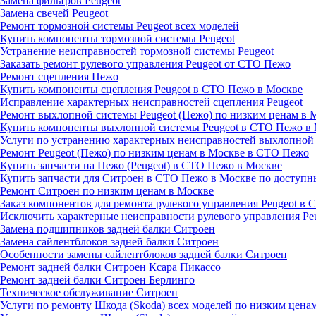
Замена фильтров Peugeot
Замена свечей Peugeot
Ремонт тормозной системы Peugeot всех моделей
Купить компоненты тормозной системы Peugeot
Устранение неисправностей тормозной системы Peugeot
Заказать ремонт рулевого управления Peugeot от СТО Пежо
Ремонт сцепления Пежо
Купить компоненты сцепления Peugeot в СТО Пежо в Москве
Исправление характерных неисправностей сцепления Peugeot
Ремонт выхлопной системы Peugeot (Пежо) по низким ценам в
Купить компоненты выхлопной системы Peugeot в СТО Пежо в
Услуги по устранению характерных неисправностей выхлопной
Ремонт Рeugeot (Пежо) по низким ценам в Москве в СТО Пежо
Купить запчасти на Пежо (Peugeot) в СТО Пежо в Москве
Купить запчасти для Ситроен в СТО Пежо в Москве по доступ
Ремонт Ситроен по низким ценам в Москве
Заказ компонентов для ремонта рулевого управления Peugeot в
Исключить характерные неисправности рулевого управления Peu
Замена подшипников задней балки Ситроен
Замена сайлентблоков задней балки Ситроен
Особенности замены сайлентблоков задней балки Ситроен
Ремонт задней балки Ситроен Ксара Пикассо
Ремонт задней балки Ситроен Берлинго
Техническое обслуживание Ситроен
Услуги по ремонту Шкода (Skoda) всех моделей по низким цена