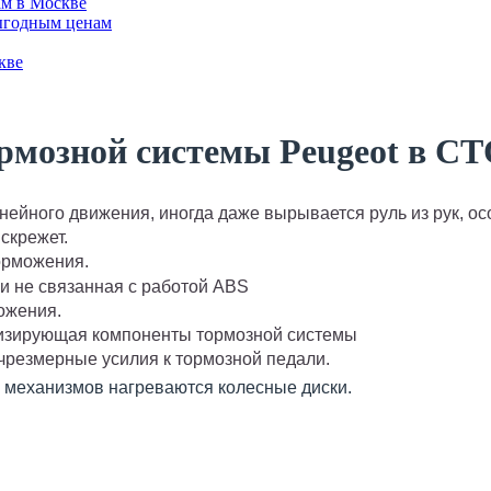
ам в Москве
выгодным ценам
кве
ормозной системы Peugeot в С
ейного движения, иногда даже вырывается руль из рук, ос
скрежет.
орможения.
и не связанная с работой ABS
ожения.
олизирующая компоненты тормозной системы
чрезмерные усилия к тормозной педали.
х механизмов нагреваются колесные диски.