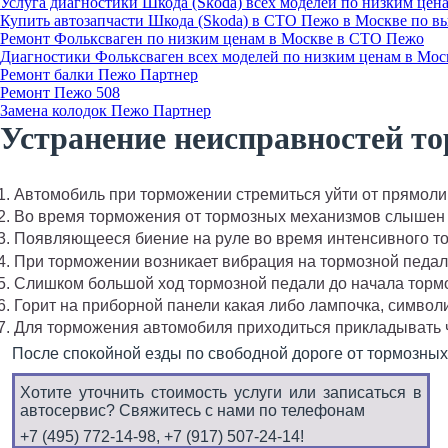
Услуга диагностики Шкода (Skoda) всех моделей по низким цен
Купить автозапчасти Шкода (Skoda) в СТО Пежо в Москве по 
Ремонт Фольксваген по низким ценам в Москве в СТО Пежо
Диагностики Фольксваген всех моделей по низким ценам в Мос
Ремонт балки Пежо Партнер
Ремонт Пежо 508
Замена колодок Пежо Партнер
Устранение неисправностей т
Автомобиль при торможении стремиться уйти от прямолин
Во время торможения от тормозных механизмов слышен 
Появляющееся биение на руле во время интенсивного т
При торможении возникает вибрация на тормозной педал
Слишком большой ход тормозной педали до начала торм
Горит на приборной панели какая либо лампочка, симв
Для торможения автомобиля приходиться прикладывать 
После спокойной езды по свободной дороге от тормозны
Хотите уточнить стоимость услуги или записаться в
автосервис? Свяжитесь с нами по телефонам
+7 (495) 772-14-98, +7 (917) 507-24-14!