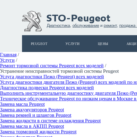
Диагностика
,
обслуживание
и
ремонт
,
продажа 
PEUGEOT
УСЛУГИ
ЦЕНЫ
АКЦИ
Главная
/
Услуги
/
Ремонт тормозной системы Peugeot всех моделей
/
Устранение неисправностей тормозной системы Peugeot
Услуга диагностики Пежо (Рeugeot) всех моделей
Услуга диагностики двигателя Пежо (Рeugeot) всех моделей по 
Диагностика подвески Peugeot всех моделей
Выполнить инструментальную диагностику двигателя Пежо (Peu
Техническое обслуживание Peugeot по низким ценам в Москве 
Замена масла Peugeot
Замена аккумуляторов Peugeot
Замена ремней и шлангов Peugeot
Замена жидкости в системе охлаждения Peugeot
Замена масла в АКПП Peugeot
Замена тормозной жидкости Peugeot