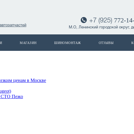
772-14
+7 (925)
автозапчастей
М.О, Ленинский городской округ, д
И
МАГАЗИН
ШИНОМОНТАЖ
ОТЗЫВЫ
К
низким ценам в Москве
geot)
в СТО Пежо